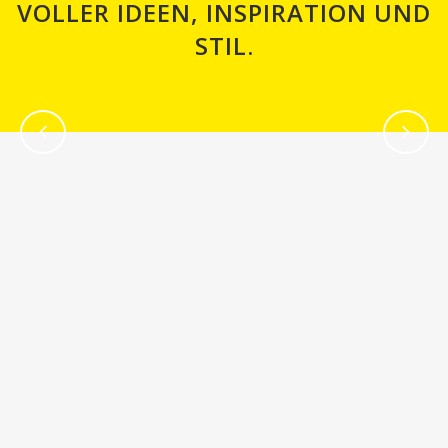
VOLLER IDEEN, INSPIRATION UND
STIL.
BETTWAREN
Sortiment
Vorheriger Inhalt
Nächst
BODENBELÄGE
Sortiment